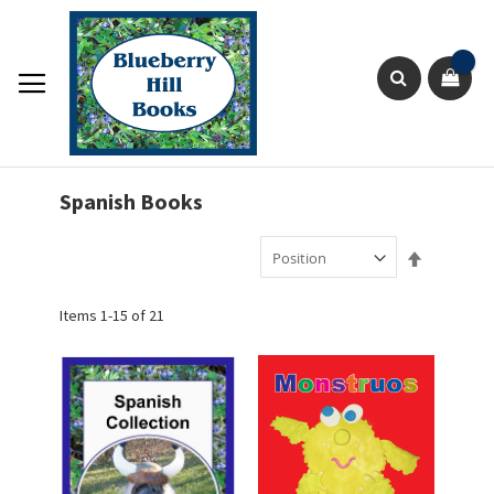
Skip
to
Content
Sho
Search
Spanish Books
Set
Descendin
Direction
Items
1
-
15
of
21