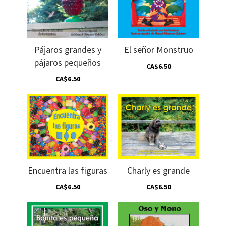
Pájaros grandes y
El señor Monstruo
pájaros pequeños
CA$6.50
CA$6.50
Encuentra las figuras
Charly es grande
CA$6.50
CA$6.50