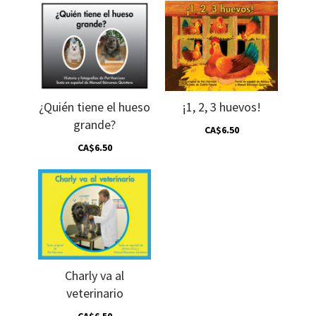
¿Quién tiene el hueso
¡1, 2, 3 huevos!
grande?
CA$6.50
CA$6.50
Charly va al
veterinario
CA$6.50