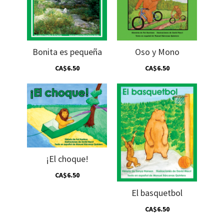
Bonita es pequeña
Oso y Mono
CA$6.50
CA$6.50
¡El choque!
CA$6.50
El basquetbol
CA$6.50