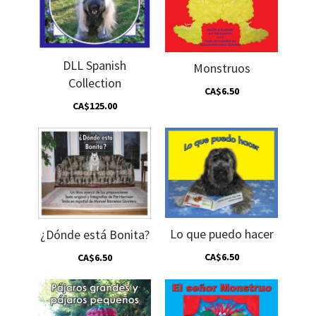
DLL Spanish
Monstruos
Collection
CA$6.50
CA$125.00
Lo que puedo hacer
¿Dónde está Bonita?
CA$6.50
CA$6.50