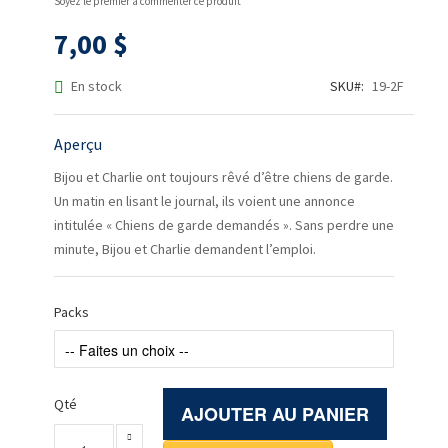
Soyez le premier à commenter ce produit
la
Galerie
7,00 $
d’images
En stock
SKU
19-2F
Aperçu
Bijou et Charlie ont toujours rêvé d’être chiens de garde.
Un matin en lisant le journal, ils voient une annonce
intitulée « Chiens de garde demandés ». Sans perdre une
minute, Bijou et Charlie demandent l’emploi.
Packs
Qté
AJOUTER AU PANIER