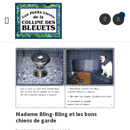
Aller
au
contenu
Pan
Chercher
Passer
à
la
fin
de
la
galerie
d’images
Passer
Madame Bling-Bling et les bons
au
chiens de garde
début
de