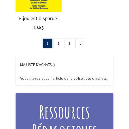
Bijou est disparue!
6,50 $
Page
Page
Suivant
Vous
Page
Page
1
2
3
lisez
actuellement
MA LISTE D'ACHATS
la
Vous n’avez aucun article dans votre liste d'achats.
page
Ressources