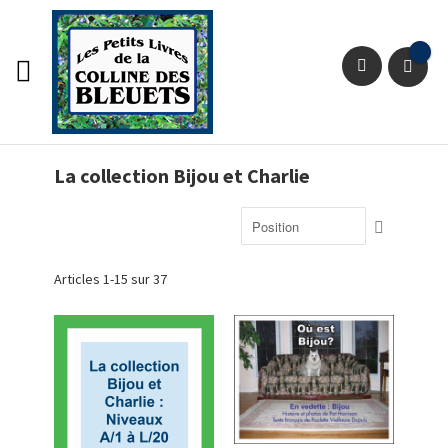
Aller
au
contenu
Pan
Chercher
La collection Bijou et Charlie
Par
ordre
décroissa
Articles
1
-
15
sur
37