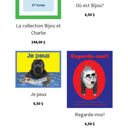
Où est Bijou?
6,50 $
La collection Bijou et
Charlie
244,00 $
Je peux
6,50 $
Regarde-moi!
6,50 $