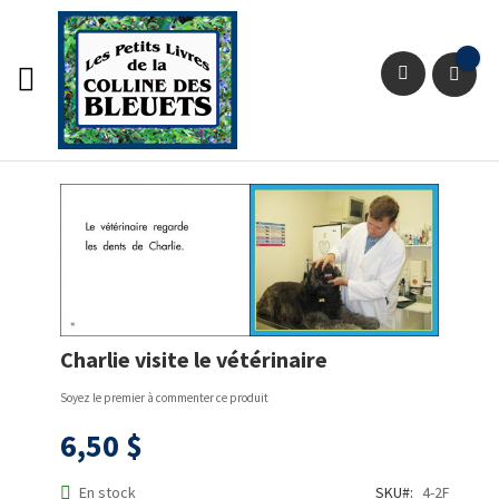
Aller
au
contenu
Pan
Chercher
Passer
à
la
fin
de
la
galerie
Passer
d’images
Charlie visite le vétérinaire
au
début
Soyez le premier à commenter ce produit
de
la
6,50 $
Galerie
d’images
En stock
SKU
4-2F