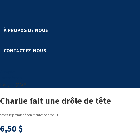
À PROPOS DE NOUS
CONTACTEZ-NOUS
Compte
Paramètres
Langue
Langue:
français (CA)
Charlie fait une drôle de tête
Soyez le premier à commenter ce produit
6,50 $