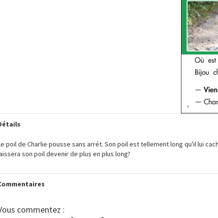
Passer
à
la
fin
de
la
galerie
d’images
Passer
Détails
au
début
Le poil de Charlie pousse sans arrét. Son poil est tellement long qu'il lui cac
de
laissera son poil devenir de plus en plus long?
la
Galerie
d’images
Commentaires
Vous commentez :